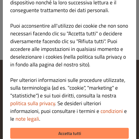
dispositivo nonché la loro successiva lettura e il
conseguente trattamento dei dati personali.
zuppa con surimi, asparagi, uova ed erba cipollina
Informazioni sul prodotto
Puoi acconsentire all'utilizzo dei cookie che non sono
necessari facendo clic su "Accetta tutti" o decidere
diversamente facendo clic su "Rifiuta tutti". Puoi
accedere alle impostazioni in qualsiasi momento e
deselezionare i cookies (nella politica sulla privacy o
in fondo alla pagina del nostro sito).
Modifica le impostazioni dei cookie
Per ulteriori informazioni sulle procedure utilizzate,
Contattaci
sulla terminologia (ad es. "cookie", "marketing" e
Informativa sulla privacy
"statistiche") e sui tuoi diritti, consulta la nostra
Termini e condizioni
politica sulla privacy
. Se desideri ulteriori
Legal notice
informazioni, puoi consultare i termini e
condizioni
e
METODI DI PAGAMENTO PER LA CONSEGNA A DOMICILIO
le
note legali
.
METODI DI PAGAMENTO PER L' ASPORTO
Accetta tutti