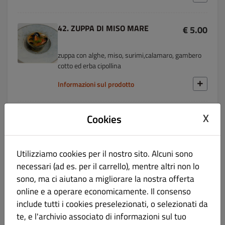
42. ZUPPA DI MISO MARE
€ 5.00
zuppa con alghe, miso, surimi,calamaro, gambero
cotto ed erba cipollina
Informazioni sul prodotto
X
43. ZUPPA DI MAIS E POLLO 鸡肉玉
Cookies
€ 5.00
米汤
Utilizziamo cookies per il nostro sito. Alcuni sono
zuppa con mais e pezzetti di pollo e uova
necessari (ad es. per il carrello), mentre altri non lo
Informazioni sul prodotto
sono, ma ci aiutano a migliorare la nostra offerta
online e a operare economicamente. Il consenso
include tutti i cookies preselezionati, o selezionati da
44. ZUPPA DI GRANCHIO E
€ 5.00
ASPARAGI 蟹肉芦笋汤
te, e l'archivio associato di informazioni sul tuo