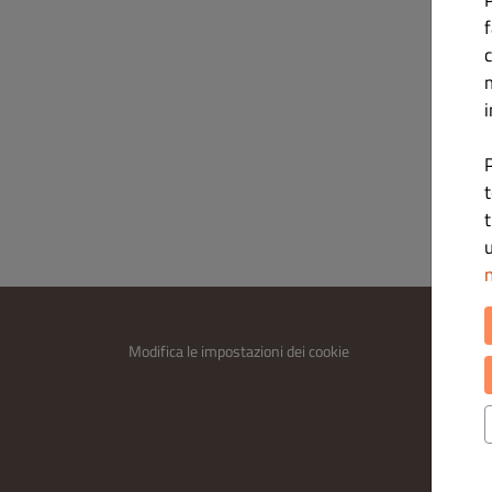
c
i
P
t
t
u
n
INFOR
Modifica le impostazioni dei cookie
Contatt
Informa
Termini 
Legal n