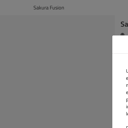
Sakura Fusion
Sa
U
No
e
p