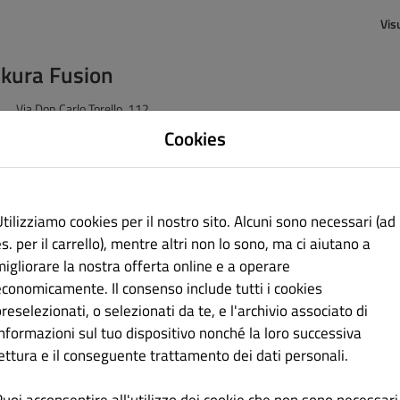
Vis
kura Fusion
Via Don Carlo Torello, 112
Latina 04100
Cookies
Italy
+3907731714239
tilizziamo cookies per il nostro sito. Alcuni sono necessari (ad
n esitare a inviare un messaggio
s. per il carrello), mentre altri non lo sono, ma ci aiutano a
migliorare la nostra offerta online e a operare
economicamente. Il consenso include tutti i cookies
reselezionati, o selezionati da te, e l'archivio associato di
Nessuno
informazioni sul tuo dispositivo nonché la loro successiva
lettura e il conseguente trattamento dei dati personali.