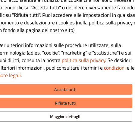
Puoi acconsentire all'utilizzo dei cookie che non sono necessari
facendo clic su "Accetta tutti" o decidere diversamente facendo
lic su "Rifiuta tutti". Puoi accedere alle impostazioni in qualsias
momento e deselezionare i cookies (nella politica sulla privacy 
n fondo alla pagina del nostro sito).
INVIA
er ulteriori informazioni sulle procedure utilizzate, sulla
erminologia (ad es. "cookie", "marketing" e "statistiche") e sui
uoi diritti, consulta la nostra
politica sulla privacy
. Se desideri
lteriori informazioni, puoi consultare i termini e
condizioni
e le
ote legali
.
Accetta tutti
MAZIONI
METODI DI PAGAMENTO PER LA
CONSEGNA A DOMICILIO
Rifiuta tutti
aci
tiva sulla privacy
Maggiori dettagli
e condizioni
METODI DI PAGAMENTO PER L' A
otice