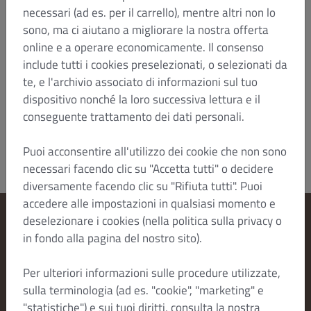
stipula o la sua esecuzione, è Düsseldorf. Nel caso
necessari (ad es. per il carrello), mentre altri non lo
in cui il Cliente abbia la propria sede all'estero in
sono, ma ci aiutano a migliorare la nostra offerta
ogni caso DISH può intentare un'azione anche nel
online e a operare economicamente. Il consenso
paese estero. Altrimenti si applica il foro previsto
include tutti i cookies preselezionati, o selezionati da
dalla legge.
te, e l'archivio associato di informazioni sul tuo
Aggiornata al: Gennaio 2022/HTZ
dispositivo nonché la loro successiva lettura e il
Dish Order_B2C_T&C_V4_Jan 2022_it
conseguente trattamento dei dati personali.
Puoi acconsentire all'utilizzo dei cookie che non sono
necessari facendo clic su "Accetta tutti" o decidere
diversamente facendo clic su "Rifiuta tutti". Puoi
accedere alle impostazioni in qualsiasi momento e
deselezionare i cookies (nella politica sulla privacy o
Modifica le impostazioni dei cookie
in fondo alla pagina del nostro sito).
Contattaci
Per ulteriori informazioni sulle procedure utilizzate,
Informativa sulla privacy
sulla terminologia (ad es. "cookie", "marketing" e
Termini e condizioni
"statistiche") e sui tuoi diritti, consulta la nostra