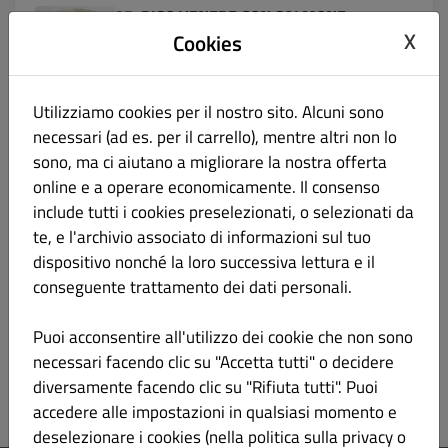
87. RISO VENERE CON SALMONE
€ 6.00
黑 米 三 文 鱼 饭
X
Cookies
riso venere saltato in padella con salmone, uova,
Utilizziamo cookies per il nostro sito. Alcuni sono
mais, piselli e carote
necessari (ad es. per il carrello), mentre altri non lo
Informazioni sul prodotto
sono, ma ci aiutano a migliorare la nostra offerta
online e a operare economicamente. Il consenso
include tutti i cookies preselezionati, o selezionati da
88. GNOCCHI DI RISO 炒年糕
€ 5.00
te, e l'archivio associato di informazioni sul tuo
dispositivo nonché la loro successiva lettura e il
gnocchi di riso saltato in padella con zucchine,
conseguente trattamento dei dati personali.
carote, funghi e verza
Informazioni sul prodotto
Puoi acconsentire all'utilizzo dei cookie che non sono
necessari facendo clic su "Accetta tutti" o decidere
diversamente facendo clic su "Rifiuta tutti". Puoi
accedere alle impostazioni in qualsiasi momento e
deselezionare i cookies (nella politica sulla privacy o