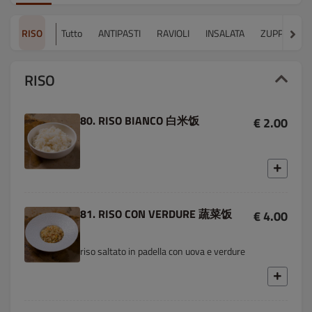
RISO
Tutto
ANTIPASTI
RAVIOLI
INSALATA
ZUPPA
S
RISO
80. RISO BIANCO 白米饭
€ 2.00
81. RISO CON VERDURE 蔬菜饭
€ 4.00
riso saltato in padella con uova e verdure