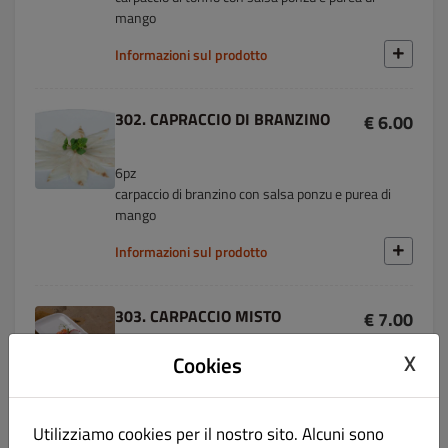
mango
Informazioni sul prodotto
302. CAPRACCIO DI BRANZINO
€ 6.00
6pz
carpaccio di branzino con salsa ponzu e purea di
mango
Informazioni sul prodotto
303. CARPACCIO MISTO
€ 7.00
X
Cookies
6pz
carpaccio di salmone,branzini, tonno con salsa
ponzu e purea di mango
Utilizziamo cookies per il nostro sito. Alcuni sono