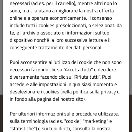
Informazioni sul prodotto
necessari (ad es. per il carrello), mentre altri non lo
sono, ma ci aiutano a migliorare la nostra offerta
online e a operare economicamente. Il consenso
304. CARPACCIO DI RICCIOLA
€ 10.00
include tutti i cookies preselezionati, o selezionati da
te, e l'archivio associato di informazioni sul tuo
6pz
dispositivo nonché la loro successiva lettura e il
carpaccio di ricciola con salsa ponzu e purea di
conseguente trattamento dei dati personali.
mango
Informazioni sul prodotto
Puoi acconsentire all'utilizzo dei cookie che non sono
necessari facendo clic su "Accetta tutti" o decidere
diversamente facendo clic su "Rifiuta tutti". Puoi
accedere alle impostazioni in qualsiasi momento e
deselezionare i cookies (nella politica sulla privacy o
in fondo alla pagina del nostro sito).
Modifica le impostazioni dei cookie
Per ulteriori informazioni sulle procedure utilizzate,
Contattaci
sulla terminologia (ad es. "cookie", "marketing" e
Informativa sulla privacy
"statistiche") e sui tuoi diritti, consulta la nostra
Termini e condizioni