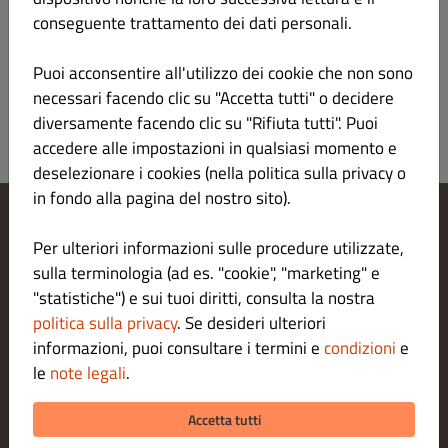
AUDARYA - SARDEGNA (100% Vermentino) 13,5%
conseguente trattamento dei dati personali.
vol
Puoi acconsentire all'utilizzo dei cookie che non sono
necessari facendo clic su "Accetta tutti" o decidere
diversamente facendo clic su "Rifiuta tutti". Puoi
accedere alle impostazioni in qualsiasi momento e
deselezionare i cookies (nella politica sulla privacy o
in fondo alla pagina del nostro sito).
Modifica le impostazioni dei cookie
Per ulteriori informazioni sulle procedure utilizzate,
Contattaci
sulla terminologia (ad es. "cookie", "marketing" e
Informativa sulla privacy
"statistiche") e sui tuoi diritti, consulta la nostra
Termini e condizioni
politica sulla privacy
. Se desideri ulteriori
Legal notice
informazioni, puoi consultare i termini e
condizioni
e
METODI DI PAGAMENTO PER LA CONSEGNA A DOMICILIO
le
note legali
.
METODI DI PAGAMENTO PER L' ASPORTO
Accetta tutti