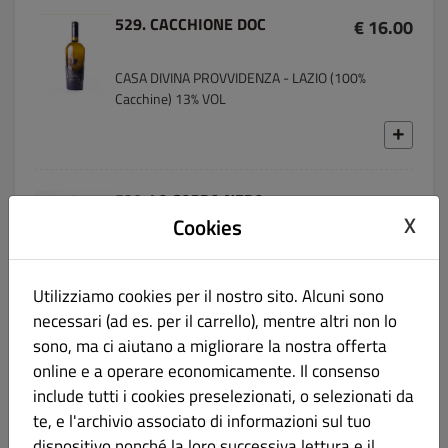
529. CACCHIONE DOC
€ 16.00
CASA DIVINA PROVVIDENZA - LAZIO (100%
Cacchine) 13% VOL
530. LA CAPRA NERA
€ 14.00
FALANGHINA IGP
X
Cookies
SAN SALVATORE 1988 - CAMPANIA (100%
Utilizziamo cookies per il nostro sito. Alcuni sono
Falanghina) 13,5% vol
necessari (ad es. per il carrello), mentre altri non lo
sono, ma ci aiutano a migliorare la nostra offerta
online e a operare economicamente. Il consenso
include tutti i cookies preselezionati, o selezionati da
533. VERMENTINO DOC
€ 13.00
te, e l'archivio associato di informazioni sul tuo
dispositivo nonché la loro successiva lettura e il