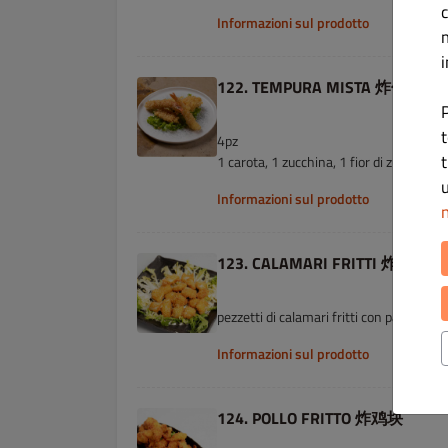
c
Informazioni sul prodotto
i
122. TEMPURA MISTA 炸什锦
P
t
4pz
t
1 carota, 1 zucchina, 1 fior di zucca e 
u
Informazioni sul prodotto
n
123. CALAMARI FRITTI 炸鱿鱼
pezzetti di calamari fritti con panko e c
Informazioni sul prodotto
124. POLLO FRITTO 炸鸡块