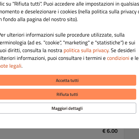
lic su "Rifiuta tutti". Puoi accedere alle impostazioni in qualsias
momento e deselezionare i cookies (nella politica sulla privacy 
n fondo alla pagina del nostro sito).
€ 8.00
er ulteriori informazioni sulle procedure utilizzate, sulla
erminologia (ad es. "cookie", "marketing" e "statistiche") e sui
uoi diritti, consulta la nostra
politica sulla privacy
. Se desideri
1 gambero
lteriori informazioni, puoi consultare i termini e
condizioni
e le
ote legali
.
Accetta tutti
€ 8.00
Rifiuta tutti
ondito con un pizzico di pepenero e grattugiata di lime
Maggiori dettagli
€ 6.00