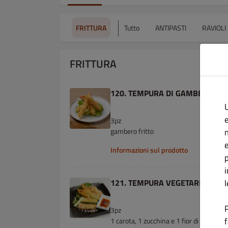
FRITTURA
Tutto
ANTIPASTI
RAVIOLI
FRITTURA
120. TEMPURA DI GAMBEONI
U
e
3pz
gambero fritto
Informazioni sul prodotto
p
121. TEMPURA VEGETARIANA
3pz
1 carota, 1 zucchina e 1 fior di zucca