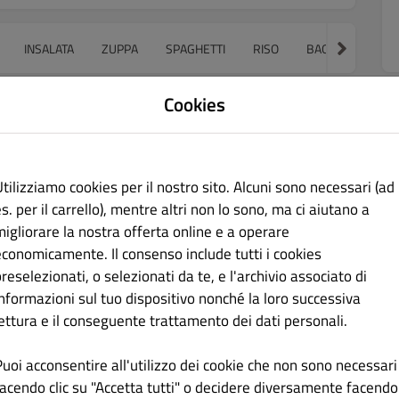
INSALATA
ZUPPA
SPAGHETTI
RISO
BAO BUNS
S
Cookies
 炸大虾
€ 9.00
tilizziamo cookies per il nostro sito. Alcuni sono necessari (ad
s. per il carrello), mentre altri non lo sono, ma ci aiutano a
migliorare la nostra offerta online e a operare
economicamente. Il consenso include tutti i cookies
reselezionati, o selezionati da te, e l'archivio associato di
informazioni sul tuo dispositivo nonché la loro successiva
lettura e il conseguente trattamento dei dati personali.
 炸蔬菜
€ 7.00
Puoi acconsentire all'utilizzo dei cookie che non sono necessari
facendo clic su "Accetta tutti" o decidere diversamente facendo