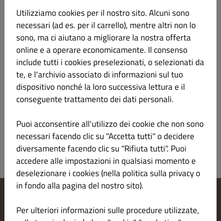
Informazioni sul prodotto
Utilizziamo cookies per il nostro sito. Alcuni sono
necessari (ad es. per il carrello), mentre altri non lo
sono, ma ci aiutano a migliorare la nostra offerta
388. BLACK DRAGON ROLL
€ 12.00
online e a operare economicamente. Il consenso
include tutti i cookies preselezionati, o selezionati da
8pz
te, e l'archivio associato di informazioni sul tuo
riso venere con tempura di gamberi e maionese
dispositivo nonché la loro successiva lettura e il
all’interno e con sopra affettati di avocado, granelle
conseguente trattamento dei dati personali.
di pistacchio e salsa teriyaki
Informazioni sul prodotto
Puoi acconsentire all'utilizzo dei cookie che non sono
necessari facendo clic su "Accetta tutti" o decidere
diversamente facendo clic su "Rifiuta tutti". Puoi
accedere alle impostazioni in qualsiasi momento e
deselezionare i cookies (nella politica sulla privacy o
in fondo alla pagina del nostro sito).
Modifica le impostazioni dei cookie
Per ulteriori informazioni sulle procedure utilizzate,
Contattaci