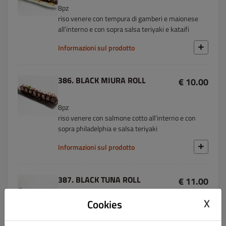
8pz
riso venere con tempura di gamberi e maionese
all’interno e con sopra salsa teriyaki e kataifi
Informazioni sul prodotto
386. BLACK MIURA ROLL
€ 10.00
8pz
riso venere con salmone cotto all’interno e con
sopra philadelphia e salsa teriyaki
Informazioni sul prodotto
387. BLACK TUNA ROLL
€ 11.00
X
Cookies
8pz
riso venere con tonno crudo e avocado all’interno